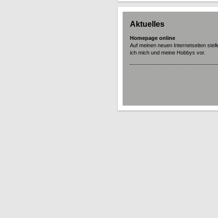
Aktuelles
Homepage online
Auf meinen neuen Internetseiten stell
ich mich und meine Hobbys vor.