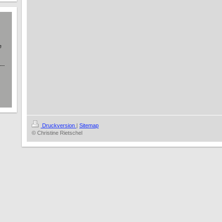
e
Druckversion
|
Sitemap
© Christine Rietschel