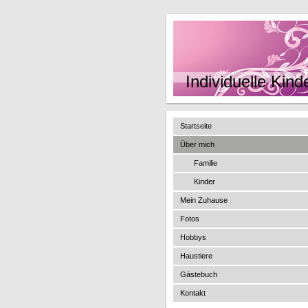
Individuelle Kin
Startseite
Über mich
Familie
Kinder
Mein Zuhause
Fotos
Hobbys
Haustiere
Gästebuch
Kontakt