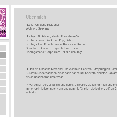
Über mich
Name: Christine Rietschel
Wohnort: Seevetal
deraccessoires
Hobbys: Ski fahren, Musik, Freunde treffen
Lieblingsmusik: Rock und Pop, Oldies
Lieblingsfilme: Keinohrhasen, Komödien, Krimis
Sprachen: Deutsch, Englisch, Französisch
Lieblingsmotto: Carpe diem - Nutze den Tag!
Hi. Ich bin Christine Rietschel und wohne in Seevetal. Ursprünglich ko
Kurort in Niedersachsen. Aber dann hat es mir Seevetal angetan. Ich arb
bin oft geschäftlich unterwegs.
Privat bin ich zurzeit Single und genieße die Zeit, die ich für mich und 
immer optimistisch nach vorn und sammle für mich die kleinen, süßen 
schreibt.